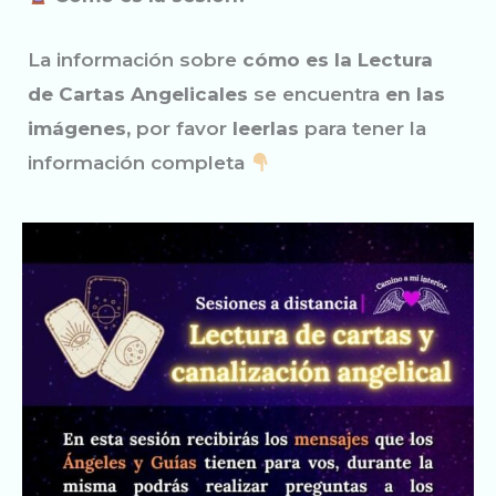
La información sobre
cómo es la Lectura
de Cartas Angelicales
se encuentra
en las
imágenes,
por favor
leerlas
para tener la
información completa