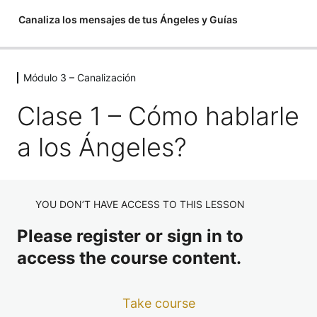
Canaliza los mensajes de tus Ángeles y Guías
Anterior
Siguiente
Módulo 3 – Canalización
Módulo 1 – Introducción
4 lessons
Clase 1 – Cómo hablarle
Módulo 2 – La intuición, un
teléfono directo a los Ángeles
a los Ángeles?
5 lessons
Módulo 3 – Canalización
YOU DON’T HAVE ACCESS TO THIS LESSON
Clase 1 – Cómo hablarle a los Ángeles?
Please register or sign in to
Ejercicio #1 – Meditación para Sintonizarnos y poner la
intención
access the course content.
Ejercicio #2 – Meditación para conectar con los Ángeles
Guardianes
Take course
Ejercicio #3 – Meditación para conectar con los