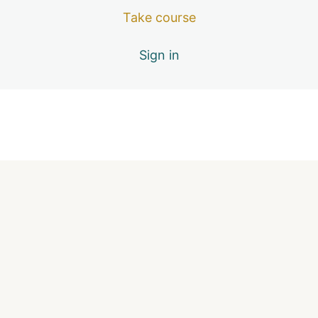
Take course
Sign in