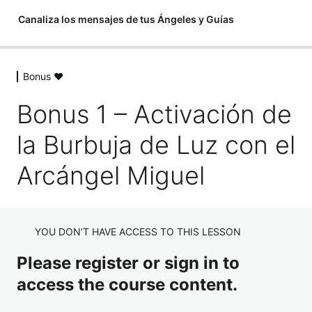
Canaliza los mensajes de tus Ángeles y Guías
Anterior
Siguiente
Bonus ♥
Módulo 1 – Introducción
4 lessons
Bonus 1 – Activación de
Módulo 2 – La intuición, un
teléfono directo a los Ángeles
la Burbuja de Luz con el
5 lessons
Arcángel Miguel
Módulo 3 – Canalización
14 lessons
Bonus ♥
YOU DON’T HAVE ACCESS TO THIS LESSON
Bonus 1 – Activación de la Burbuja de Luz con el
Arcángel Miguel
Please register or sign in to
Bonus 2 – Cómo aumentar y desarrollar la intuición
access the course content.