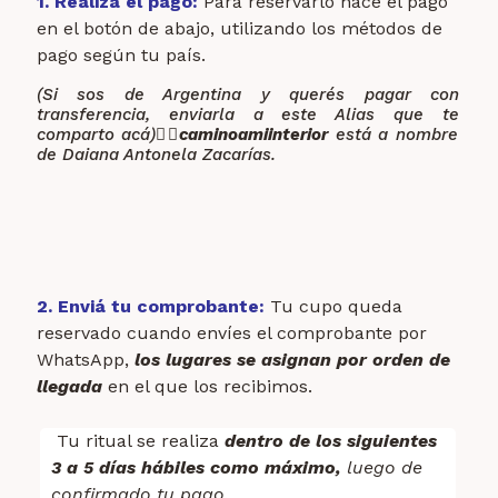
1. Realizá el pago:
Para reservarlo hacé el pago
en el botón de abajo, utilizando los métodos de
pago según tu país.
(Si sos de Argentina y querés pagar con
transferencia, enviarla a este Alias que te
comparto acá)
👉🏼
caminoamiinterior
está a nombre
de Daiana Antonela Zacarías.
2.
Enviá tu comprobante:
Tu cupo
queda
reservado
cuando envíes el comprobante por
WhatsApp,
l
os lugares se asignan
por orden de
llegada
en el que los recibimos.
Tu ritual se realiza
dentro de los siguientes
3 a 5 días hábiles como máximo,
luego de
confirmado tu pago.