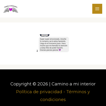
Ir
al
contenido
Copyright © 2026 | Camino a mi interior
Política de privacidad -
Términos y
condiciones